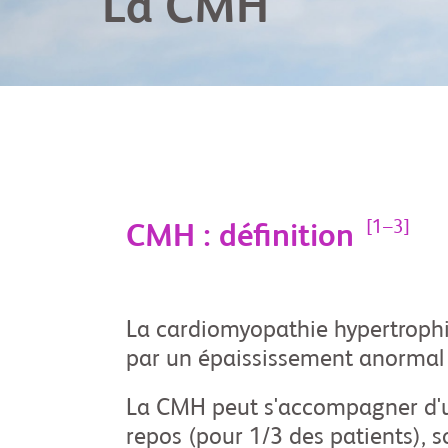
La CMH
[1–3]
CMH : définition
La cardiomyopathie hypertroph
par un épaississement anormal d
La CMH peut s'accompagner d'
repos (pour 1/3 des patients), so