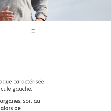
aque caractérisée
icule gauche.
 organes,
soit au
 alors de