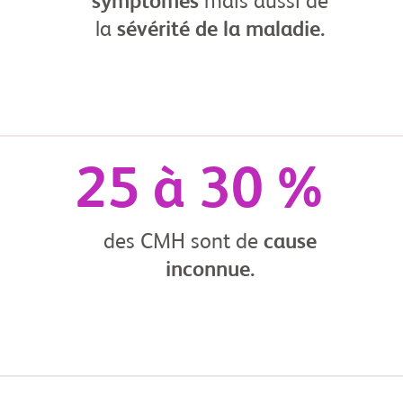
symptômes
mais aussi de
la
sévérité de la maladie.
25 à 30 %
des CMH sont de
cause
inconnue.