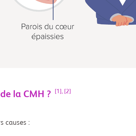
[1], [2]
s de la CMH ?
s causes :